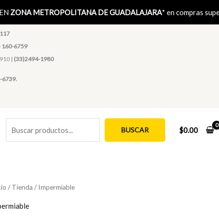
Buscar
 EN
ZONA METROPOLITANA DE GUADALAJARA
* en compras sup
1117
) 160-6759
4910 |
(33)2494-1980
-6739.
BUSCAR
$
0.00
cio
/
Tienda
/ Impermiable
permiable