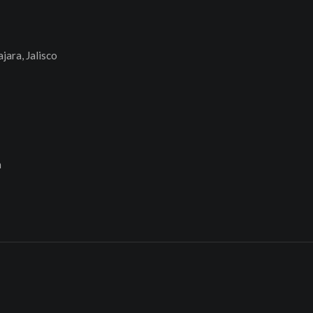
jara, Jalisco
n