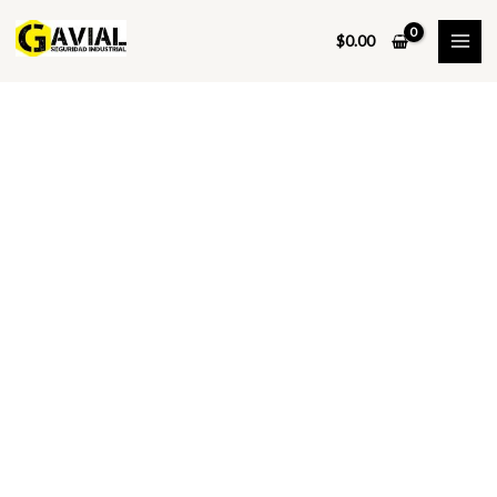
Ir
al
$
0.00
contenido