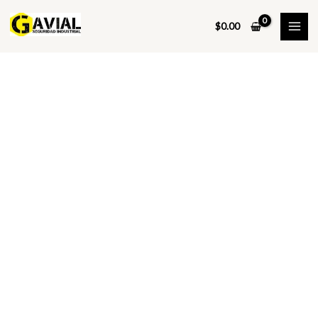
Ir
al
$
0.00
contenido