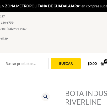
Buscar
 EN
ZONA METROPOLITANA DE GUADALAJARA
* en compras sup
1117
) 160-6759
4910 |
(33)2494-1980
-6739.
BUSCAR
$
0.00
BOTA INDUS
RIVERLINE