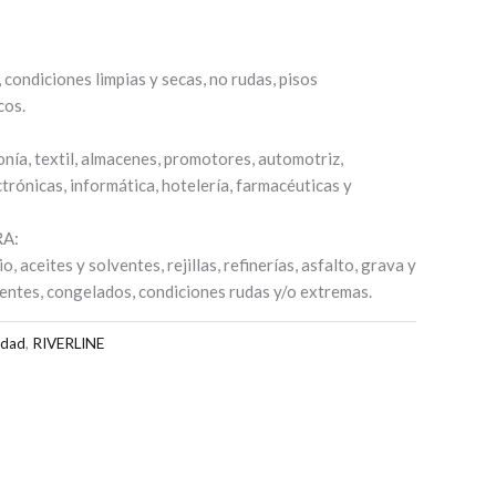
, condiciones limpias y secas, no rudas, pisos
cos.
onía, textil, almacenes, promotores, automotriz,
ctrónicas, informática, hotelería, farmacéuticas y
A:
 aceites y solventes, rejillas, refinerías, asfalto, grava y
lientes, congelados, condiciones rudas y/o extremas.
idad
,
RIVERLINE