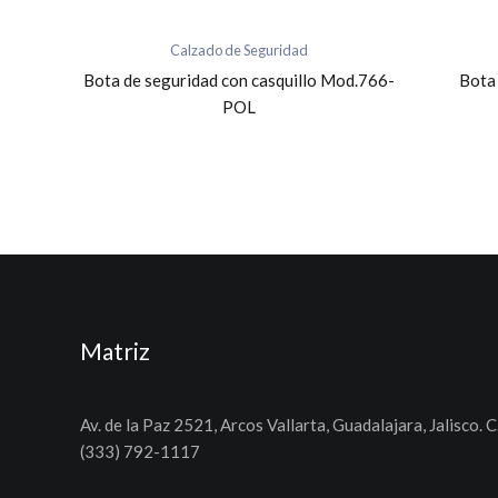
Calzado de Seguridad
Bota de seguridad con casquillo Mod.766-
Bota 
POL
Matriz
Av. de la Paz 2521, Arcos Vallarta, Guadalajara, Jalisco. C
(333) 792-1117