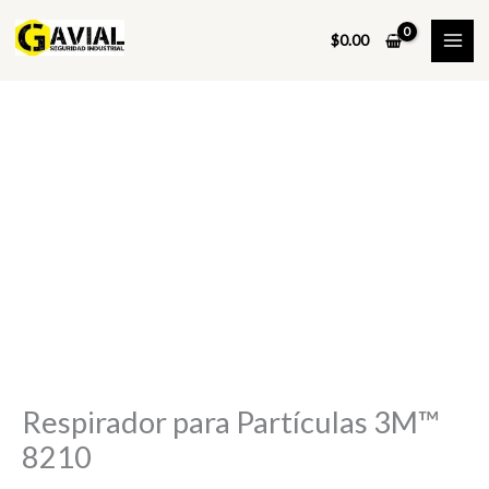
Ir
al
$
0.00
contenido
Respirador para Partículas 3M™
8210