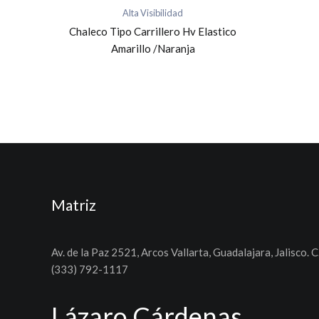
Alta Visibilidad
Chaleco Tipo Carrillero Hv Elastico
Amarillo /Naranja
Matriz
Av. de la Paz 2521, Arcos Vallarta, Guadalajara, Jalisco. C
(333) 792-1117
Lázaro Cárdenas