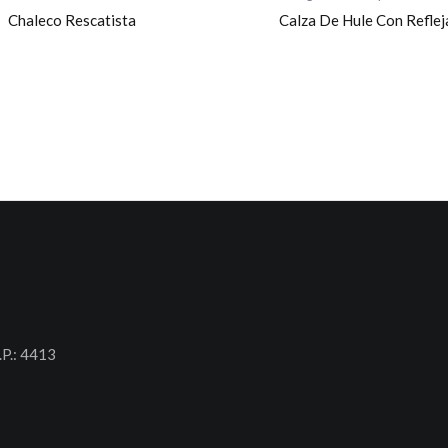
Chaleco Rescatista
Calza De Hule Con Reflej
.P.: 4413