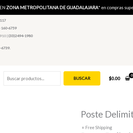
Buscar
 EN
ZONA METROPOLITANA DE GUADALAJARA
* en compras sup
1117
) 160-6759
4910 |
(33)2494-1980
-6739.
BUSCAR
$
0.00
Poste Delimi
+ Free Shipping