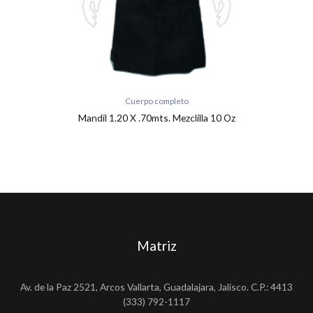
Cuerpo completo
Mandil 1.20 X .70mts. Mezclilla 10 Oz
Matriz
Av. de la Paz 2521, Arcos Vallarta, Guadalajara, Jalisco. C.P.: 4413
(333) 792-1117