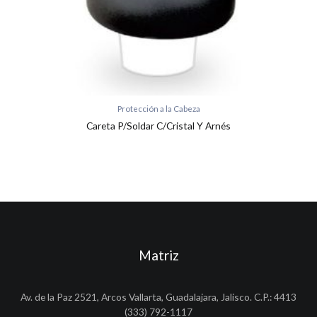
Protección a la Cabeza
Careta P/Soldar C/Cristal Y Arnés
Matriz
Av. de la Paz 2521, Arcos Vallarta, Guadalajara, Jalisco. C.P.: 4413
(333) 792-1117