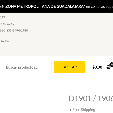
Buscar
 EN
ZONA METROPOLITANA DE GUADALAJARA
* en compras sup
1117
) 160-6759
4910 |
(33)2494-1980
-6739.
BUSCAR
$
0.00
D1901 / 1906
+ Free Shipping