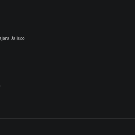
jara, Jalisco
n