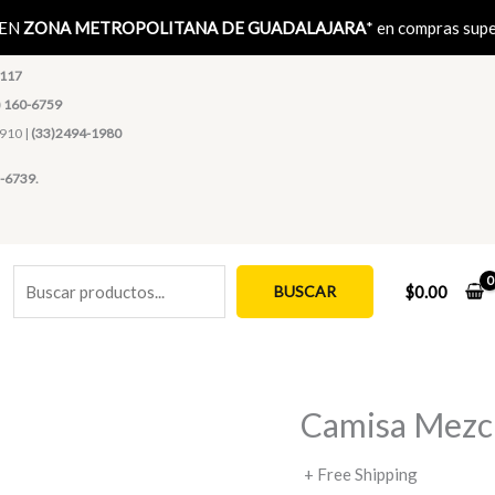
Buscar
 EN
ZONA METROPOLITANA DE GUADALAJARA
* en compras sup
1117
) 160-6759
4910 |
(33)2494-1980
-6739.
BUSCAR
$
0.00
Camisa Mezcli
+ Free Shipping