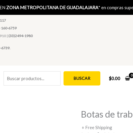
Buscar
 EN
ZONA METROPOLITANA DE GUADALAJARA
* en compras sup
1117
) 160-6759
4910 |
(33)2494-1980
-6739.
BUSCAR
$
0.00
Botas de tra
+ Free Shipping