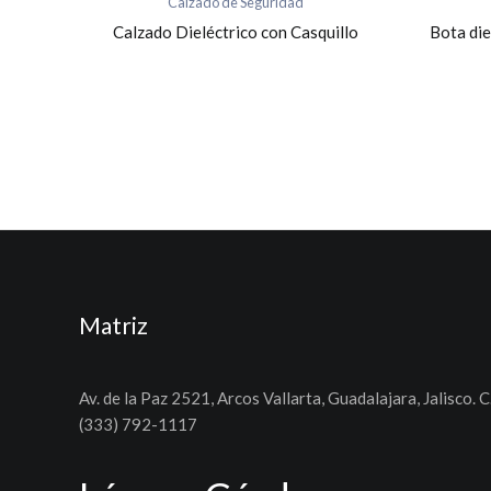
Calzado de Seguridad
Calzado Dieléctrico con Casquillo
Bota die
Matriz
Av. de la Paz 2521, Arcos Vallarta, Guadalajara, Jalisco. C
(333) 792-1117