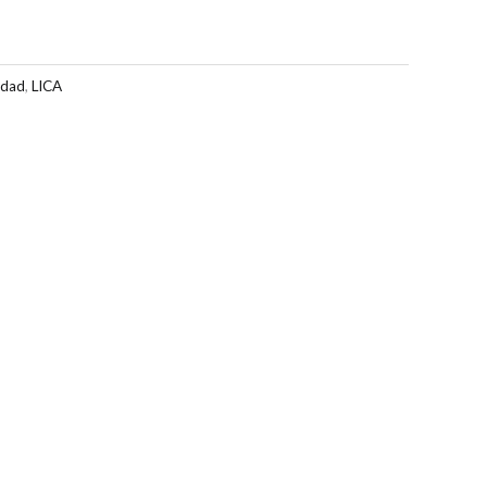
idad
,
LICA