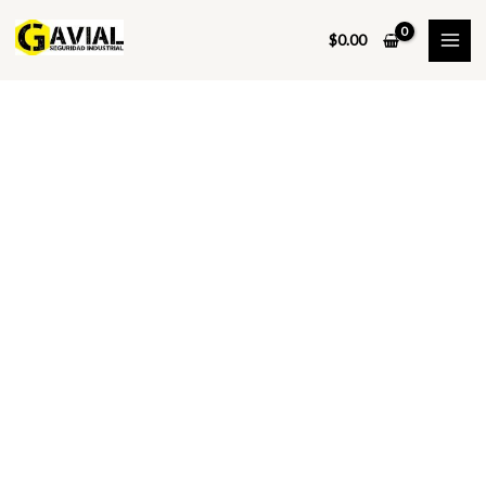
Ir
al
$
0.00
contenido