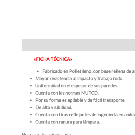
Descripción
Valoraciones (0)
«FICHA TÉCNICA»
Fabricado en Polietileno, con base rellena de a
Mayor resistencia al impacto y trabajo rudo.
Uniformidad en el espesor de sus paredes.
Cuenta con las normas MUTCD.
Por su forma es apilable y de fácil transporte.
De alta visibilidad.
Cuenta con tiras reflejantes de ingenieria en amba
Cuenta con ranura para lámpara.
No hay valoraciones aún.