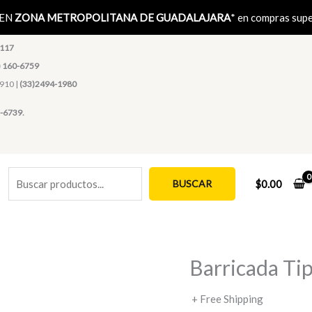
Buscar
 EN
ZONA METROPOLITANA DE GUADALAJARA
* en compras sup
1117
) 160-6759
4910 |
(33)2494-1980
-6739.
BUSCAR
$
0.00
Barricada Tip
+ Free Shipping