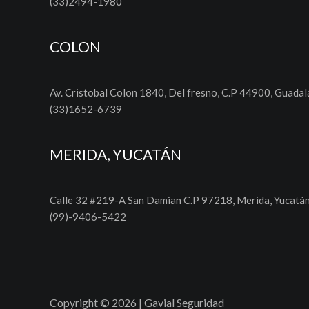
(33)2494-1980
COLON
Av. Cristobal Colon 1840, Del fresno, C.P 44900, Guadala
(33)1652-6739
MERIDA, YUCATÁN
Calle 32 #219-A San Damian C.P 97218, Merida, Yucatá
(99)-9406-5422
Copyright © 2026 | Gavial Seguridad