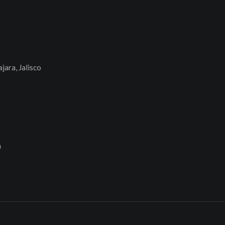
jara, Jalisco
n