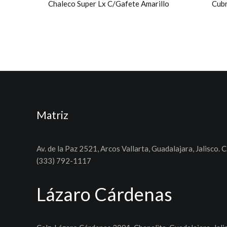
Chaleco Super Lx C/Gafete Amarillo
Cubr
Matriz
Av. de la Paz 2521, Arcos Vallarta, Guadalajara, Jalisco. C
(333) 792-1117
Lázaro Cárdenas