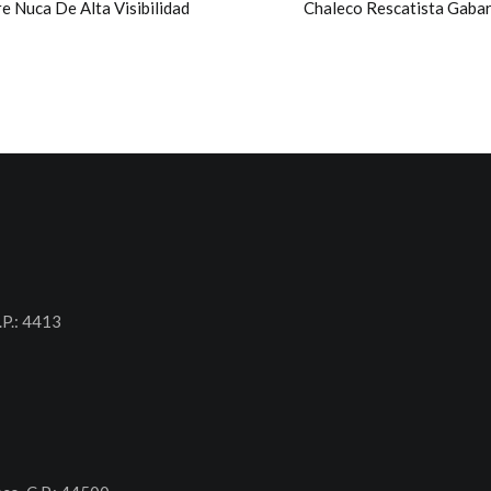
e Nuca De Alta Visibilidad
Chaleco Rescatista Gabar
.P.: 4413