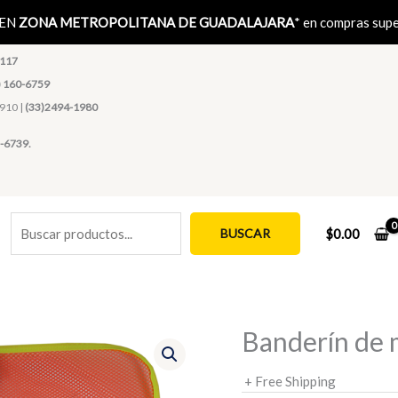
Buscar
 EN
ZONA METROPOLITANA DE GUADALAJARA
* en compras sup
1117
) 160-6759
4910 |
(33)2494-1980
-6739.
BUSCAR
$
0.00
Banderín de m
+ Free Shipping