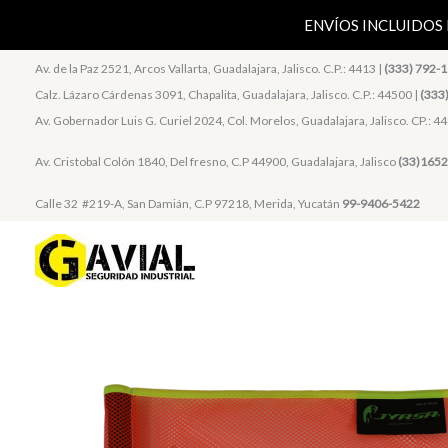
Ir
ENVÍOS INCLUIDOS
al
contenido
Av. de la Paz 2521, Arcos Vallarta, Guadalajara, Jalisco. C.P.: 4413 |
(333) 792-
Calz. Lázaro Cárdenas 3091, Chapalita, Guadalajara, Jalisco. C.P.: 44500 |
(333
Av. Gobernador Luis G. Curiel 2024, Col. Morelos, Guadalajara, Jalisco. CP.: 4
Av. Cristobal Colón 1840, Del fresno, C.P 44900, Guadalajara, Jalisco
(33)1652
Calle 32 #219-A, San Damián, C.P 97218, Merida, Yucatán
99-9406-5422