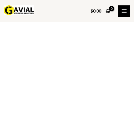
Ir
al
$
0.00
contenido