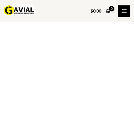
Ir
al
$
0.00
contenido